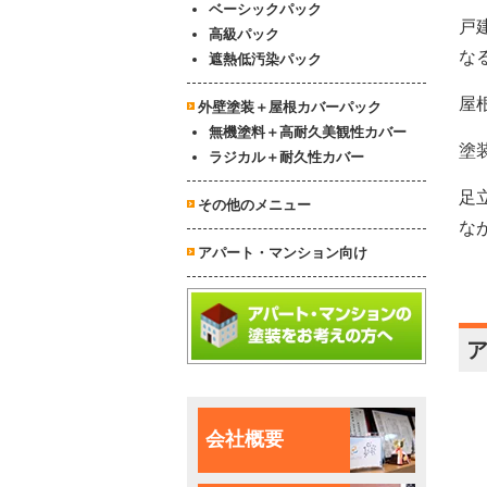
ベーシックパック
戸
高級パック
な
遮熱低汚染パック
屋
外壁塗装＋屋根カバーパック
無機塗料＋高耐久美観性カバー
塗
ラジカル＋耐久性カバー
足
その他のメニュー
な
アパート・マンション向け
会社概要