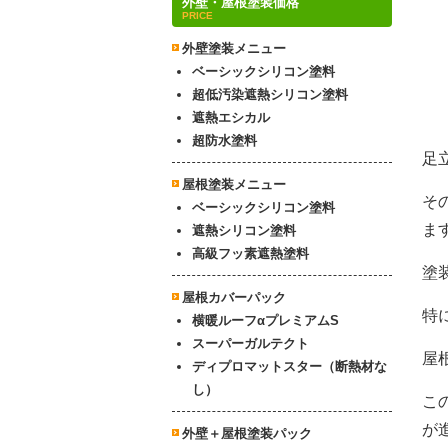
外壁・屋根塗装価格
PRICE
外壁塗装メニュー
ベーシックシリコン塗料
超低汚染遮熱シリコン塗料
遮熱エシカル
超防水塗料
足
屋根塗装メニュー
そ
ベーシックシリコン塗料
ま
遮熱シリコン塗料
高級フッ素遮熱塗料
塗
屋根カバーパック
特
横暖ルーフαプレミアムS
スーパーガルテクト
屋
ディプロマットスター（断熱材な
し）
こ
が
外壁＋屋根塗装パック