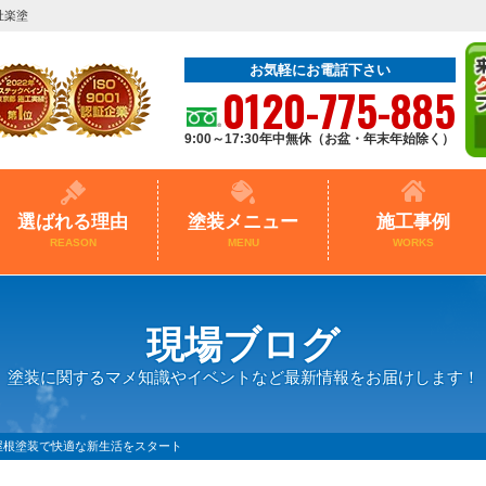
社楽塗
お気軽にお電話下さい
0120-775-885
9:00～17:30年中無休（お盆・年末年始除く）
選ばれる理由
塗装メニュー
施工事例
REASON
MENU
WORKS
現場ブログ
塗装に関するマメ知識やイベントなど最新情報をお届けします！
屋根塗装で快適な新生活をスタート