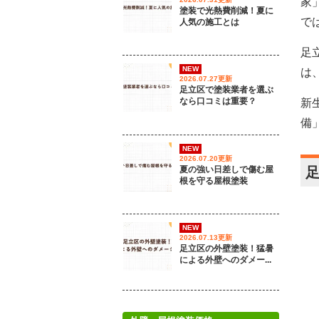
家
塗装で光熱費削減！夏に
で
人気の施工とは
足
NEW
は
2026.07.27更新
足立区で塗装業者を選ぶ
なら口コミは重要？
新
備
NEW
2026.07.20更新
夏の強い日差しで傷む屋
根を守る屋根塗装
NEW
2026.07.13更新
足立区の外壁塗装！猛暑
による外壁へのダメー...