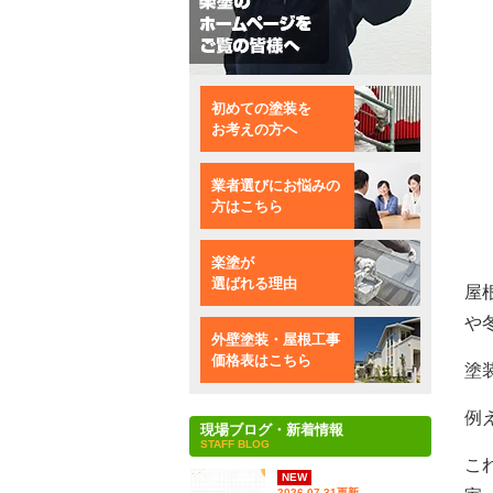
初めての塗装を
お考えの方へ
業者選びにお悩みの
方はこちら
楽塗が
選ばれる理由
屋
や
外壁塗装・屋根工事
価格表はこちら
塗
例
現場ブログ・新着情報
STAFF BLOG
こ
NEW
2026.07.31更新