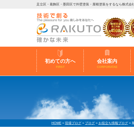
足立区・葛飾区・墨田区で外壁塗装・屋根塗装をするなら株式会
初めての方へ
会社案内
FIRST
CORPORATAE
HOME
>
現場ブログ
>
ブログ
>
お役立ち情報ブログ
>