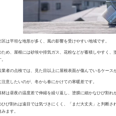
立区は平坦な地形が多く、風の影響を受けやすい地域です。
のため、屋根には砂埃や排気ガス、花粉などが蓄積しやすく、
す。
装業者の点検では、見た目以上に屋根表面が傷んでいるケースが
に注意したいのが、冬から春にかけての寒暖差です。
根材は昼夜の温度差で伸縮を繰り返し、塗膜に細かなひび割れ
のひび割れは遠目では気づきにくく、「まだ大丈夫」と判断さ
進みます。