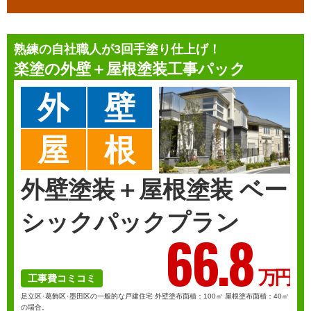
熟練の自社職人が3回手塗り仕上げ！
楽塗の
外壁＋屋根塗装工事パック
外
壁
屋
根
外壁塗装＋屋根塗装 ベー
シックパックプラン
66.
8
万円
工事費コミコミ
足立区･葛飾区･墨田区の一般的な戸建住宅 外壁塗布面積：100㎡ 屋根塗布面積：40㎡
の場合。