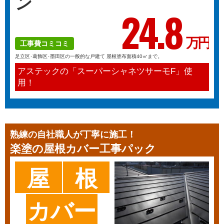
ン
24.
8
万円
工事費コミコミ
足立区･葛飾区･墨田区の一般的な戸建て 屋根塗布面積40㎡まで。
アステックの「スーパーシャネツサーモF」使
用！
熟練の自社職人が丁寧に施工！
楽塗の
屋根カバー工事パック
屋
根
カバー