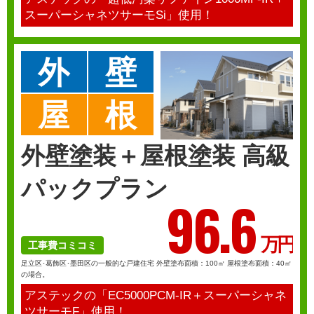
スーパーシャネツサーモSi」使用！
外
壁
屋
根
外壁塗装＋屋根塗装 高級
パックプラン
96.
6
万円
工事費コミコミ
足立区･葛飾区･墨田区の一般的な戸建住宅 外壁塗布面積：100㎡ 屋根塗布面積：40㎡
の場合。
アステックの「EC5000PCM-IR＋スーパーシャネ
ツサーモF」使用！