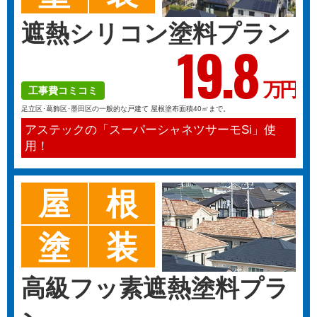
遮熱シリコン塗料プラン
19.
8
万円
工事費コミコミ
足立区･葛飾区･墨田区の一般的な戸建て 屋根塗布面積40㎡まで。
アステックの「スーパーシャネツサーモSi」使
用！
屋
根
塗
装
高級フッ素遮熱塗料プラ