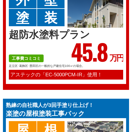
塗
装
超防水塗料プラン
45.
8
万円
工事費コミコミ
足立区･葛飾区･墨田区の一般的な戸建住宅100㎡の場合。
アステックの「EC-5000PCM-IR」使用！
熟練の自社職人が3回手塗り仕上げ！
楽塗の
屋根塗装工事パック
屋
根