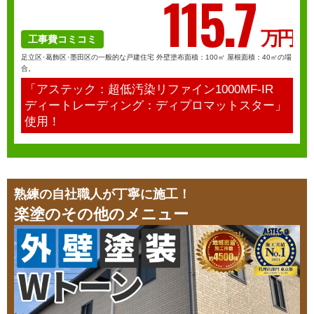
115.
7
万円
工事費コミコミ
足立区･葛飾区･墨田区の一般的な戸建住宅 外壁塗布面積：100㎡ 屋根面積：40㎡の場
合。
「アステック：超低汚染リファイン1000MF-IR
ディートレーディング：ディプロマットスター」
使用！
熟練の自社職人が丁寧に施工！
楽塗の
その他のメニュー