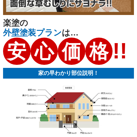
楽塗の
外壁塗装プラン
は…
!!
安
心
価
格
家の早わかり部位説明！