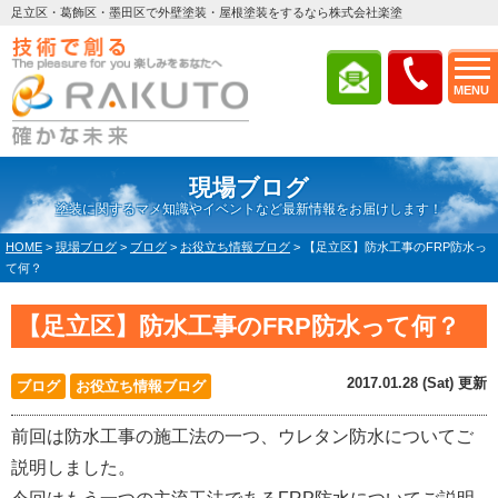
足立区・葛飾区・墨田区で外壁塗装・屋根塗装をするなら株式会社楽塗
MENU
現場ブログ
塗装に関するマメ知識やイベントなど最新情報をお届けします！
HOME
>
現場ブログ
>
ブログ
>
お役立ち情報ブログ
>
【足立区】防水工事のFRP防水っ
て何？
【足立区】防水工事のFRP防水って何？
2017.01.28 (Sat) 更新
ブログ
お役立ち情報ブログ
前回は防水工事の施工法の一つ、ウレタン防水についてご
説明しました。