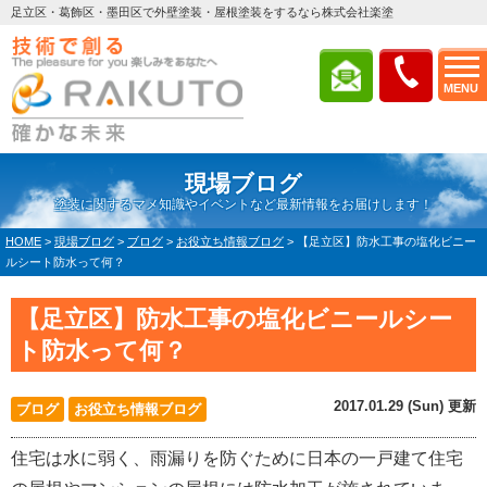
足立区・葛飾区・墨田区で外壁塗装・屋根塗装をするなら株式会社楽塗
MENU
現場ブログ
塗装に関するマメ知識やイベントなど最新情報をお届けします！
HOME
>
現場ブログ
>
ブログ
>
お役立ち情報ブログ
>
【足立区】防水工事の塩化ビニー
ルシート防水って何？
【足立区】防水工事の塩化ビニールシー
ト防水って何？
2017.01.29 (Sun) 更新
ブログ
お役立ち情報ブログ
住宅は水に弱く、雨漏りを防ぐために日本の一戸建て住宅