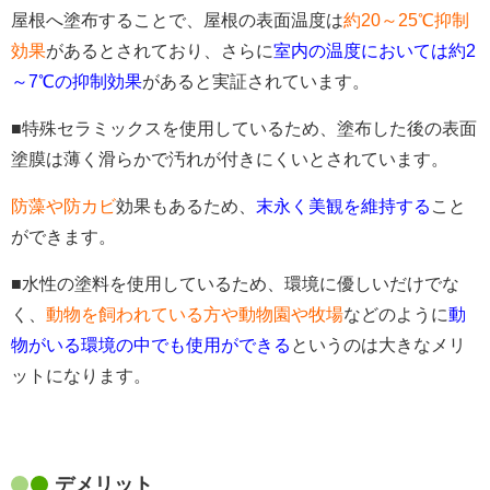
屋根へ塗布することで、屋根の表面温度は
約20～25℃抑制
効果
があるとされており、さらに
室内の温度においては約2
～7℃の抑制効果
があると実証されています。
■特殊セラミックスを使用しているため、塗布した後の表面
塗膜は薄く滑らかで汚れが付きにくいとされています。
防藻や防カビ
効果もあるため、
末永く美観を維持する
こと
ができます。
■水性の塗料を使用しているため、環境に優しいだけでな
く、
動物を飼われている方や動物園や牧場
などのように
動
物がいる環境の中でも使用ができる
というのは大きなメリ
ットになります。
デメリット