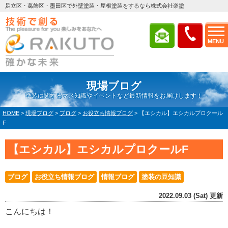
足立区・葛飾区・墨田区で外壁塗装・屋根塗装をするなら株式会社楽塗
MENU
現場ブログ
塗装に関するマメ知識やイベントなど最新情報をお届けします！
HOME
>
現場ブログ
>
ブログ
>
お役立ち情報ブログ
>
【エシカル】エシカルプロクール
F
【エシカル】エシカルプロクールF
ブログ
お役立ち情報ブログ
情報ブログ
塗装の豆知識
2022.09.03 (Sat) 更新
こんにちは！