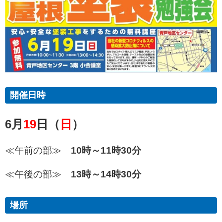
開催日時
6月
19
日（
日
）
≪午前の部≫
10時～11時30分
≪午後の部≫
13時～14時30分
場所