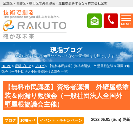
足立区・葛飾区・墨田区で外壁塗装・屋根塗装をするなら株式会社楽塗
MENU
現場ブログ
塗装に関するマメ知識やイベントなど最新情報をお届けします！
HOME
>
現場ブログ
>
ブログ
>
【無料市民講座】資格者講演 外壁屋根塗装＆雨漏り勉
強会（一般社団法人全国外壁屋根協議会主催）
【無料市民講座】資格者講演 外壁屋根塗
装＆雨漏り勉強会（一般社団法人全国外
壁屋根協議会主催）
2022.06.05 (Sun) 更新
ブログ
お知らせ
イベント・キャンペーン