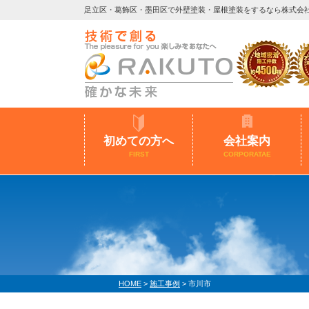
足立区・葛飾区・墨田区で外壁塗装・屋根塗装をするなら株式会
初めての方へ
会社案内
FIRST
CORPORATAE
HOME
>
施工事例
>
市川市