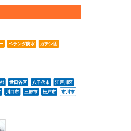
ー
ベランダ防水
ガチン固
都
世田谷区
八千代市
江戸川区
市
川口市
三郷市
松戸市
市川市