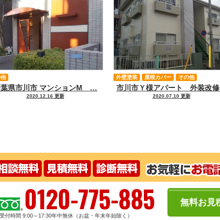
の他
外壁塗装
屋根カバー
その他
千葉県市川市 マンションM …
市川市Ｙ様アパート 外装改修
2020.12.16 更新
2020.07.10 更新
0120-775-885
無料お見
受付時間 9:00～17:30
年中無休（お盆・年末年始除く）