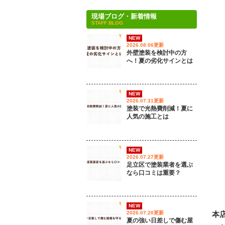
現場ブログ・新着情報
STAFF BLOG
NEW
2026.08.06更新
外壁塗装を検討中の方
へ！夏の劣化サインとは
NEW
2026.07.31更新
塗装で光熱費削減！夏に
人気の施工とは
NEW
2026.07.27更新
足立区で塗装業者を選ぶ
なら口コミは重要？
NEW
本
2026.07.20更新
夏の強い日差しで傷む屋