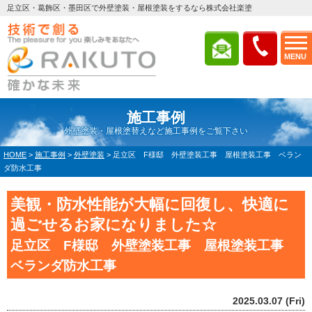
足立区・葛飾区・墨田区で外壁塗装・屋根塗装をするなら株式会社楽塗
MENU
施工事例
外壁塗装・屋根塗替えなど施工事例をご覧下さい
HOME
>
施工事例
>
外壁塗装
>
足立区 F様邸 外壁塗装工事 屋根塗装工事 ベラン
ダ防水工事
美観・防水性能が大幅に回復し、快適に
過ごせるお家になりました☆
足立区 F様邸 外壁塗装工事 屋根塗装工事
ベランダ防水工事
2025.03.07 (Fri)