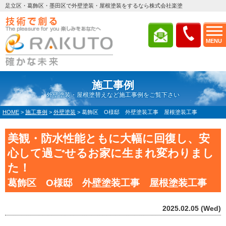
足立区・葛飾区・墨田区で外壁塗装・屋根塗装をするなら株式会社楽塗
MENU
施工事例
外壁塗装・屋根塗替えなど施工事例をご覧下さい
HOME
>
施工事例
>
外壁塗装
>
葛飾区 O様邸 外壁塗装工事 屋根塗装工事
美観・防水性能ともに大幅に回復し、安
心して過ごせるお家に生まれ変わりまし
た！
葛飾区 O様邸 外壁塗装工事 屋根塗装工事
2025.02.05 (Wed)