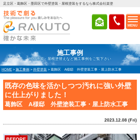
足立区・葛飾区・墨田区で外壁塗装・屋根塗装をするなら株式会社楽塗
MENU
施工事例
外壁塗装・屋根塗替えなど施工事例をご覧下さい
HOME
>
施工事例
>
外壁塗装
>
葛飾区 A様邸 外壁塗装工事・屋上防水工事
既存の色味を活かしつつ汚れに強い外壁
に仕上がりました！
葛飾区 A様邸 外壁塗装工事・屋上防水工事
2023.12.08 (Fri)
BEFORE