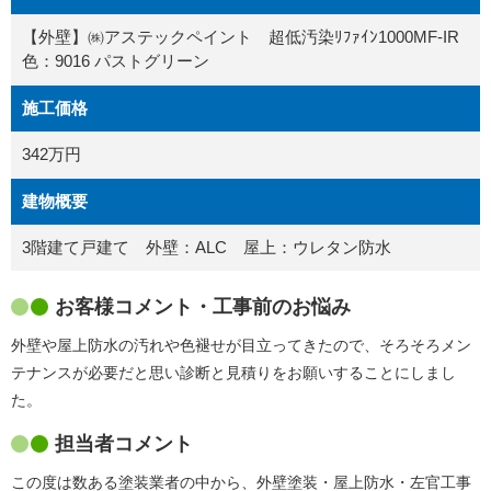
【外壁】㈱アステックペイント 超低汚染ﾘﾌｧｲﾝ1000MF-IR
色：9016 パストグリーン
施工価格
342万円
建物概要
3階建て戸建て 外壁：ALC 屋上：ウレタン防水
お客様コメント・工事前のお悩み
外壁や屋上防水の汚れや色褪せが目立ってきたので、そろそろメン
テナンスが必要だと思い診断と見積りをお願いすることにしまし
た。
担当者コメント
この度は数ある塗装業者の中から、外壁塗装・屋上防水・左官工事