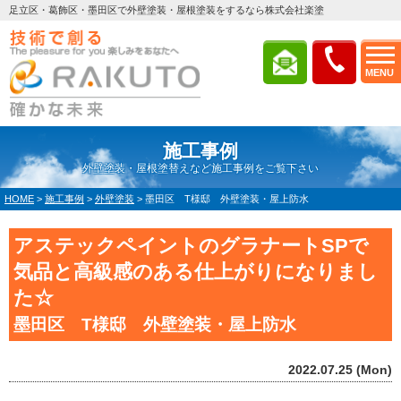
足立区・葛飾区・墨田区で外壁塗装・屋根塗装をするなら株式会社楽塗
MENU
施工事例
外壁塗装・屋根塗替えなど施工事例をご覧下さい
HOME
>
施工事例
>
外壁塗装
>
墨田区 T様邸 外壁塗装・屋上防水
アステックペイントのグラナートSPで
気品と高級感のある仕上がりになりまし
た☆
墨田区 T様邸 外壁塗装・屋上防水
2022.07.25 (Mon)