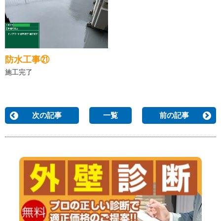
防水工事㉑
施工完了
次の記事
一覧
前の記事