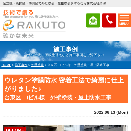
足立区・葛飾区・墨田区で外壁塗装・屋根塗装をするなら株式会社楽塗
MENU
施工事例
外壁塗装・屋根塗替えなど施工事例をご覧下さい
HOME
>
施工事例
>
外壁塗装
>
台東区 Iビル様 外壁塗装・屋上防水工事
ウレタン塗膜防水 密着工法で綺麗に仕上
がりました♪
台東区 Iビル様 外壁塗装・屋上防水工事
2022.06.13 (Mon)
BEFORE