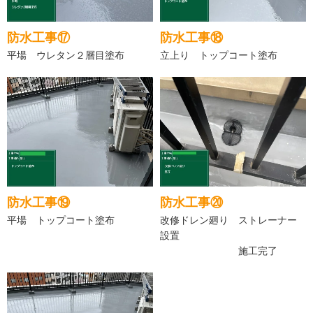
防水工事⑰
防水工事⑱
平場 ウレタン２層目塗布
立上り トップコート塗布
防水工事⑲
防水工事⑳
平場 トップコート塗布
改修ドレン廻り ストレーナー
設置
施工完了