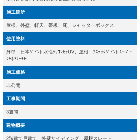
施工箇所
屋根、外壁、軒天、帯板、庇、シャッターボックス
使用塗料
外壁 日本ﾍﾟｲﾝﾄ 水性ｼﾘｺﾝｾﾗUV、屋根 ｱｽﾃｯｸﾍﾟｲﾝﾄ ｽｰﾊﾟｰ
ｼｬﾈﾂｻｰﾓF
施工価格
非公開
工事期間
3週間
建物概要
2階建て戸建て 外壁サイディング 屋根スレート