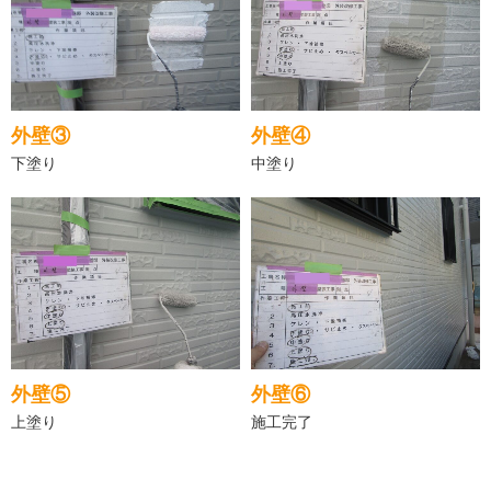
外壁③
外壁④
下塗り
中塗り
外壁⑤
外壁⑥
上塗り
施工完了