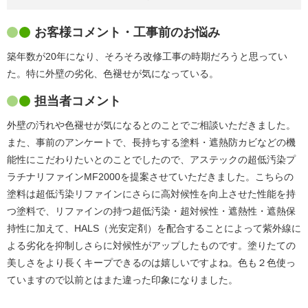
お客様コメント・工事前のお悩み
築年数が20年になり、そろそろ改修工事の時期だろうと思ってい
た。特に外壁の劣化、色褪せが気になっている。
担当者コメント
外壁の汚れや色褪せが気になるとのことでご相談いただきました。
また、事前のアンケートで、長持ちする塗料・遮熱防カビなどの機
能性にこだわりたいとのことでしたので、アステックの超低汚染プ
ラチナリファインMF2000を提案させていただきました。こちらの
塗料は超低汚染リファインにさらに高対候性を向上させた性能を持
つ塗料で、リファインの持つ超低汚染・超対候性・遮熱性・遮熱保
持性に加えて、HALS（光安定剤）を配合することによって紫外線に
よる劣化を抑制しさらに対候性がアップしたものです。塗りたての
美しさをより長くキープできるのは嬉しいですよね。色も２色使っ
ていますので以前とはまた違った印象になりました。