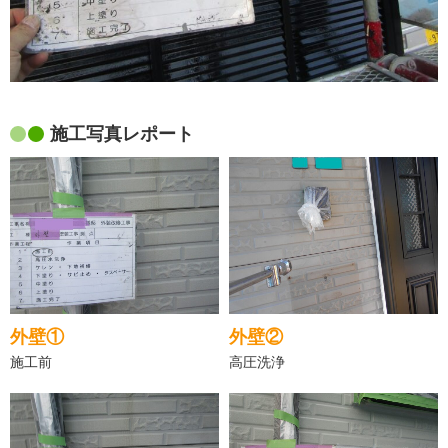
施工写真レポート
外壁①
外壁②
施工前
高圧洗浄