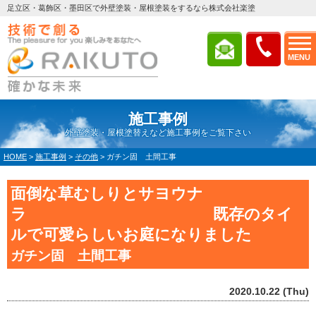
足立区・葛飾区・墨田区で外壁塗装・屋根塗装をするなら株式会社楽塗
MENU
施工事例
外壁塗装・屋根塗替えなど施工事例をご覧下さい
HOME
>
施工事例
>
その他
>
ガチン固 土間工事
面倒な草むしりとサヨウナ
ラ 既存のタイ
ルで可愛らしいお庭になりました
ガチン固 土間工事
2020.10.22 (Thu)