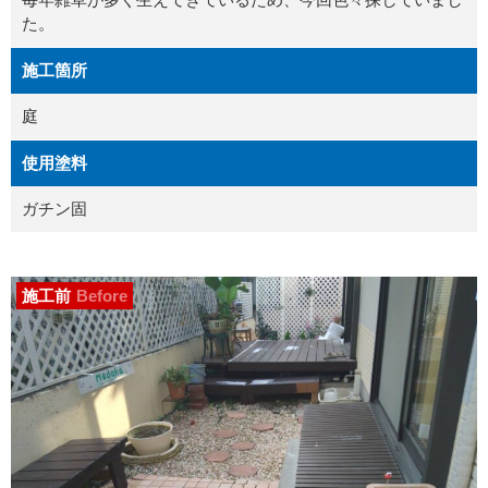
た。
施工箇所
庭
使用塗料
ガチン固
施工前
Before