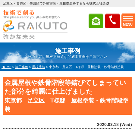
足立区・葛飾区・墨田区で外壁塗装・屋根塗装をするなら株式会社楽塗
MENU
施工事例
外壁塗装・屋根塗替えなど施工事例をご覧下さい
HOME
>
施工事例
>
屋根塗装
>
東京都 足立区 T様邸 屋根塗装・鉄骨階段塗装
金属屋根や鉄骨階段等錆びてしまってい
た部分を綺麗に仕上げました
東京都 足立区 T様邸 屋根塗装・鉄骨階段塗
装
2020.03.18 (Wed)