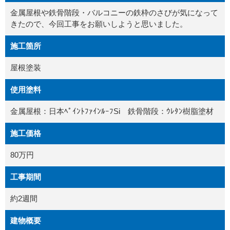
金属屋根や鉄骨階段・バルコニーの鉄枠のさびが気になって
きたので、今回工事をお願いしようと思いました。
施工箇所
屋根塗装
使用塗料
金属屋根：日本ﾍﾟｲﾝﾄﾌｧｲﾝﾙｰﾌSi 鉄骨階段：ｳﾚﾀﾝ樹脂塗材
施工価格
80万円
工事期間
約2週間
建物概要