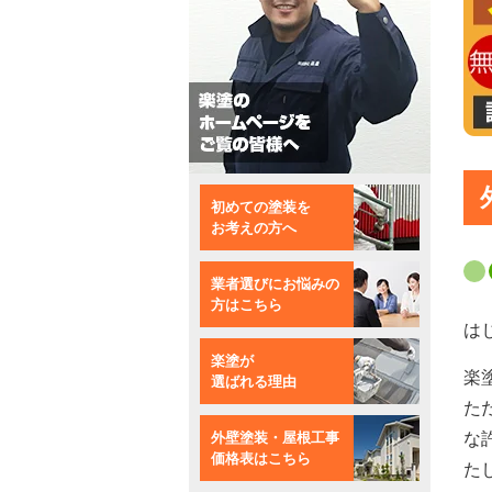
初めての塗装を
お考えの方へ
業者選びにお悩みの
方はこちら
は
楽塗が
楽
選ばれる理由
た
外壁塗装・屋根工事
な
価格表はこちら
た