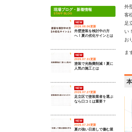
外
現場ブログ・新着情報
STAFF BLOG
客
NEW
足
2026.08.06更新
外壁塗装を検討中の方
い
へ！夏の劣化サインとは
お
ま
NEW
2026.07.31更新
塗装で光熱費削減！夏に
人気の施工とは
NEW
2026.07.27更新
足立区で塗装業者を選ぶ
なら口コミは重要？
NEW
2026.07.20更新
夏の強い日差しで傷む屋