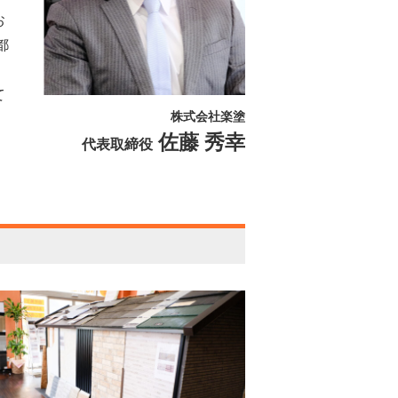
お
都
て
株式会社楽塗
佐藤 秀幸
代表取締役
。