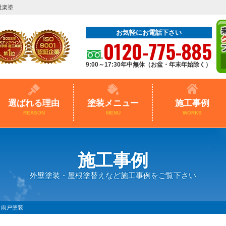
社楽塗
お気軽にお電話下さい
0120-775-885
9:00～17:30年中無休（お盆・年末年始除く）
選ばれる理由
塗装メニュー
施工事例
REASON
MENU
WORKS
施工事例
外壁塗装・屋根塗替えなど施工事例をご覧下さい
・雨戸塗装