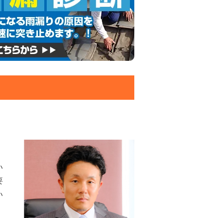
い
要
い