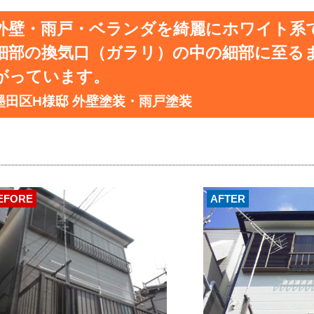
外壁・雨戸・ベランダを綺麗にホワイト系
細部の換気口（ガラリ）の中の細部に至る
がっています。
墨田区H様邸 外壁塗装・雨戸塗装
EFORE
AFTER