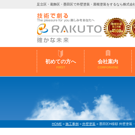
足立区・葛飾区・墨田区で外壁塗装・屋根塗装をするなら株式会
初めての方へ
会社案内
FIRST
CORPORATAE
HOME
>
施工事例
>
外壁塗装
>
墨田区H様邸 外壁塗装