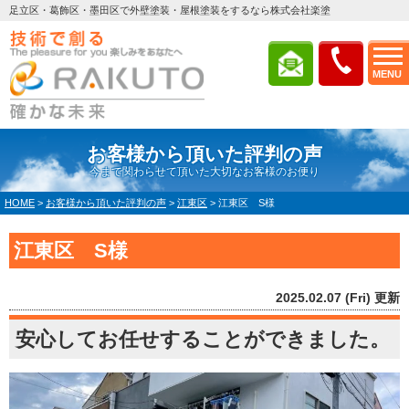
足立区・葛飾区・墨田区で外壁塗装・屋根塗装をするなら株式会社楽塗
MENU
お客様から頂いた評判の声
今まで関わらせて頂いた大切なお客様のお便り
HOME
>
お客様から頂いた評判の声
>
江東区
>
江東区 S様
江東区 S様
2025.02.07 (Fri) 更新
安心してお任せすることができました。