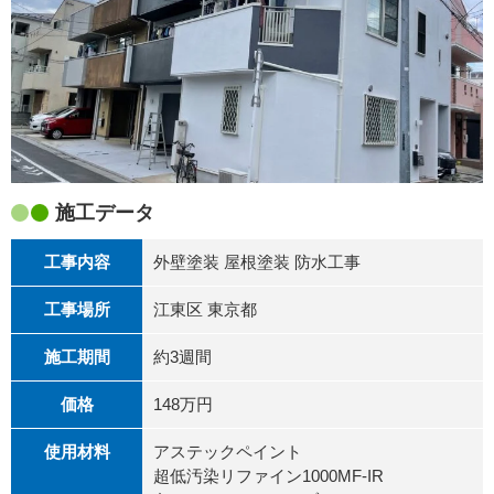
施工データ
工事内容
外壁塗装 屋根塗装 防水工事
工事場所
江東区 東京都
施工期間
約3週間
価格
148万円
使用材料
アステックペイント
超低汚染リファイン1000MF-IR