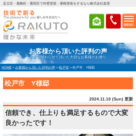
足立区・葛飾区・墨田区で外壁塗装・屋根塗装をするなら株式会社楽塗
MENU
お客様から頂いた評判の声
今まで関わらせて頂いた大切なお客様のお便り
HOME
>
お客様から頂いた評判の声
>
松戸市
>
松戸市 Y様邸
松戸市 Y様邸
2024.11.10 (Sun) 更新
信頼でき、仕上りも満足するもので大変
良かったです！