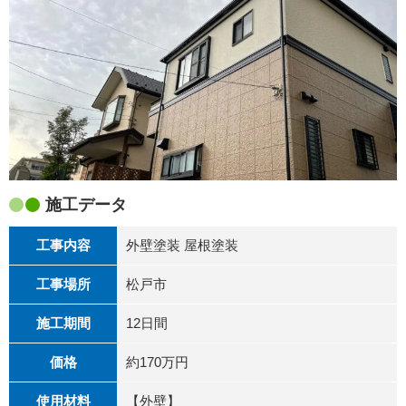
施工データ
工事内容
外壁塗装 屋根塗装
工事場所
松戸市
施工期間
12日間
価格
約170万円
使用材料
【外壁】