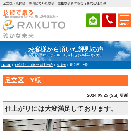
足立区・葛飾区・墨田区で外壁塗装・屋根塗装をするなら株式会社楽塗
MENU
お客様から頂いた評判の声
今まで関わらせて頂いた大切なお客様のお便り
HOME
>
お客様から頂いた評判の声
>
東京都
>
足立区 Y様
足立区 Y様
2024.05.25 (Sat) 更新
仕上がりには大変満足しております。