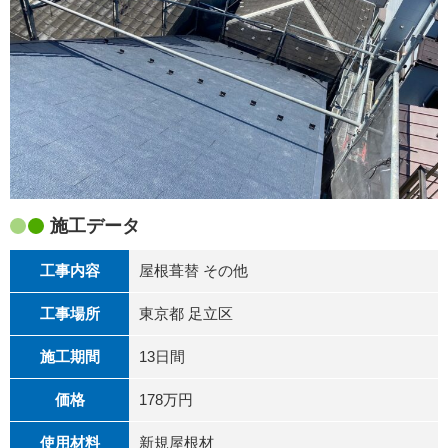
施工データ
工事内容
屋根葺替 その他
工事場所
東京都 足立区
施工期間
13日間
価格
178万円
使用材料
新規屋根材