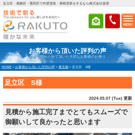
足立区・葛飾区・墨田区で外壁塗装・屋根塗装をするなら株式会社楽塗
MENU
お客様から頂いた評判の声
今まで関わらせて頂いた大切なお客様のお便り
HOME
>
お客様から頂いた評判の声
>
東京都
>
足立区 S様
足立区 S様
2024.05.07 (Tue) 更新
見積から施工完了までとてもスムーズで
御願いして良かったと思います