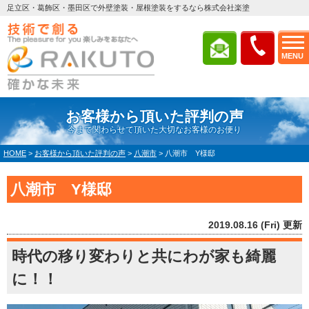
足立区・葛飾区・墨田区で外壁塗装・屋根塗装をするなら株式会社楽塗
MENU
お客様から頂いた評判の声
今まで関わらせて頂いた大切なお客様のお便り
HOME
>
お客様から頂いた評判の声
>
八潮市
>
八潮市 Y様邸
八潮市 Y様邸
2019.08.16 (Fri) 更新
時代の移り変わりと共にわが家も綺麗
に！！