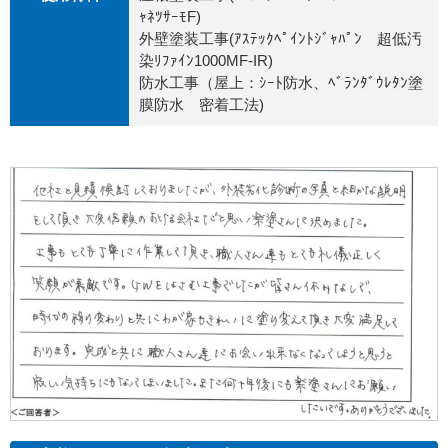
ｬﾈﾂｻｰﾓF)
外壁塗装工事(ｱｽﾃｯｸﾍﾟｲﾝﾄｼﾞｬﾊﾟﾝ 超低汚
染ﾘﾌｧｲﾝ1000MF-IR)
防水工事（屋上：ｼｰﾄ防水、ﾍﾞﾗﾝﾀﾞｳﾚﾀﾝ塗
膜防水 密着工法)