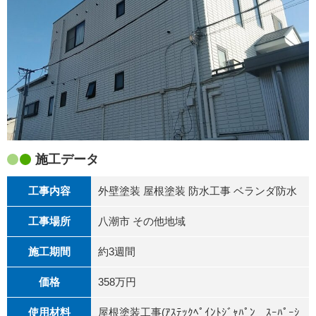
施工データ
工事内容
外壁塗装 屋根塗装 防水工事 ベランダ防水
工事場所
八潮市 その他地域
施工期間
約3週間
価格
358万円
使用材料
屋根塗装工事(ｱｽﾃｯｸﾍﾟｲﾝﾄｼﾞｬﾊﾟﾝ ｽｰﾊﾟｰｼ