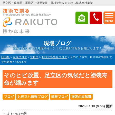
足立区・葛飾区・墨田区で外壁塗装・屋根塗装をするなら株式会社楽塗
MENU
現場ブログ
塗装に関するマメ知識やイベントなど最新情報をお届けします！
HOME
>
現場ブログ
>
ブログ
>
お役立ち情報ブログ
>
そのヒビ放置、足立区の気候だと
塗装寿命が縮みます
そのヒビ放置、足立区の気候だと塗装寿
命が縮みます
ブログ
お役立ち情報ブログ
情報ブログ
塗装の豆知識
2026.03.30 (Mon) 更新
こんにちは😊