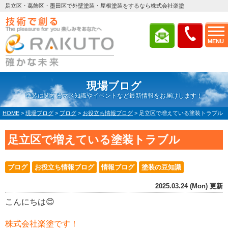
足立区・葛飾区・墨田区で外壁塗装・屋根塗装をするなら株式会社楽塗
MENU
現場ブログ
塗装に関するマメ知識やイベントなど最新情報をお届けします！
HOME
>
現場ブログ
>
ブログ
>
お役立ち情報ブログ
>
足立区で増えている塗装トラブル
足立区で増えている塗装トラブル
ブログ
お役立ち情報ブログ
情報ブログ
塗装の豆知識
2025.03.24 (Mon) 更新
こんにちは😊
株式会社楽塗です！