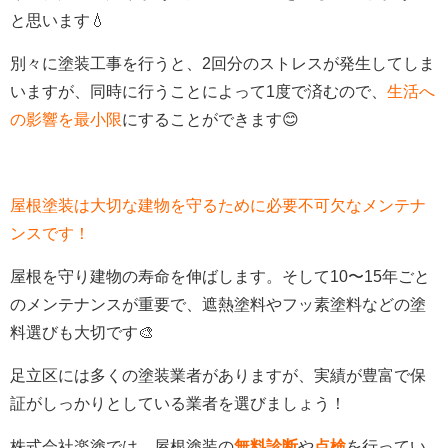
と思います💧
別々に塗装工事を行うと、
2
回分のストレスが発生してしま
いますが、同時に行うことによって
1
度で済むので、
生活へ
の影響を最小限
にすることができます😊
屋根塗装は大切な建物を守るために必要不可欠なメンテナ
ンスです！
屋根を守り建物の寿命を伸ばします。そして
10
〜
15
年ごと
のメンテナンスが重要で、遮熱塗料やフッ素塗料などの塗
料選びも大切です🎨
足立区には多くの塗装業者がありますが、実績が豊富で保
証がしっかりとしている業者を選びましょう！
株式会社楽塗では、屋根塗装の
無料診断
や
点検
を行ってい