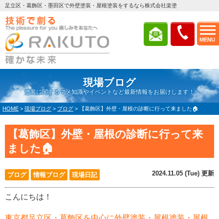
足立区・葛飾区・墨田区で外壁塗装・屋根塗装をするなら株式会社楽塗
MENU
現場ブログ
塗装に関するマメ知識やイベントなど最新情報をお届けします！
HOME
>
現場ブログ
>
ブログ
>
【葛飾区】外壁・屋根の診断に行って来ました🏠
【葛飾区】外壁・屋根の診断に行って来
ました🏠
2024.11.05 (Tue) 更新
ブログ
情報ブログ
現場日記
こんにちは！
東京都足立区・葛飾区を中心に外壁塗装・屋根塗装・屋根