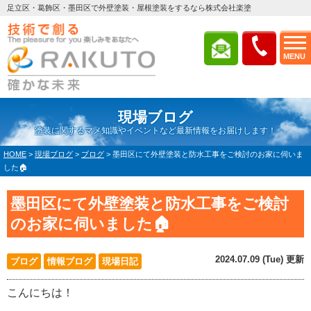
足立区・葛飾区・墨田区で外壁塗装・屋根塗装をするなら株式会社楽塗
MENU
現場ブログ
塗装に関するマメ知識やイベントなど最新情報をお届けします！
HOME
>
現場ブログ
>
ブログ
>
墨田区にて外壁塗装と防水工事をご検討のお家に伺いま
した🏠
墨田区にて外壁塗装と防水工事をご検討
のお家に伺いました🏠
2024.07.09 (Tue) 更新
ブログ
情報ブログ
現場日記
こんにちは！