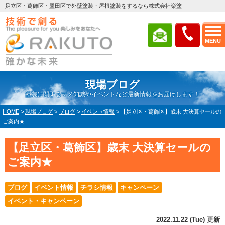
足立区・葛飾区・墨田区で外壁塗装・屋根塗装をするなら株式会社楽塗
MENU
現場ブログ
塗装に関するマメ知識やイベントなど最新情報をお届けします！
HOME
>
現場ブログ
>
ブログ
>
イベント情報
>
【足立区・葛飾区】歳末 大決算セールの
ご案内★
【足立区・葛飾区】歳末 大決算セールの
ご案内★
ブログ
イベント情報
チラシ情報
キャンペーン
イベント・キャンペーン
2022.11.22 (Tue) 更新