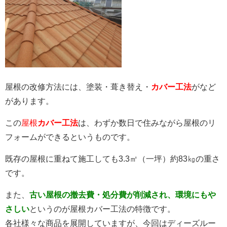
屋根の改修方法には、塗装・葺き替え・
カバー工法
がなど
があります。
この
屋根
カバー工法
は、わずか数日で住みながら屋根のリ
フォームができるというものです。
既存の屋根に重ねて施工しても3.3㎡（一坪）約83㎏の重さ
です。
また、
古い屋根の撤去費・処分費が削減され、環境にもや
さしい
というのが屋根カバー工法の特徴です。
各社様々な商品を展開していますが、今回はディーズルー