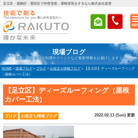
足立区・葛飾区・墨田区で外壁塗装・屋根塗装をするなら株式会社楽塗
ME
現場ブログ
塗装に関するマメ知識やイベントなど最新情報をお届けします！
HOME
>
現場ブログ
>
ブログ
>
お役立ち情報ブログ
>
【足立区】ディーズルーフィング
（屋根カバー工法）
【足立区】ディーズルーフィング（屋根
カバー工法）
2022.02.13 (Sun) 更新
ブログ
お役立ち情報ブログ