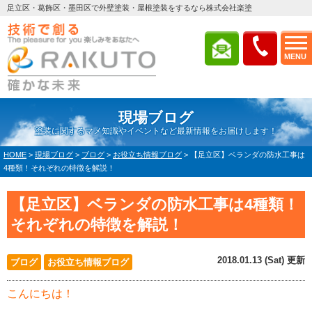
足立区・葛飾区・墨田区で外壁塗装・屋根塗装をするなら株式会社楽塗
MENU
現場ブログ
塗装に関するマメ知識やイベントなど最新情報をお届けします！
HOME
>
現場ブログ
>
ブログ
>
お役立ち情報ブログ
>
【足立区】ベランダの防水工事は
4種類！それぞれの特徴を解説！
【足立区】ベランダの防水工事は4種類！
それぞれの特徴を解説！
2018.01.13 (Sat) 更新
ブログ
お役立ち情報ブログ
こんにちは！