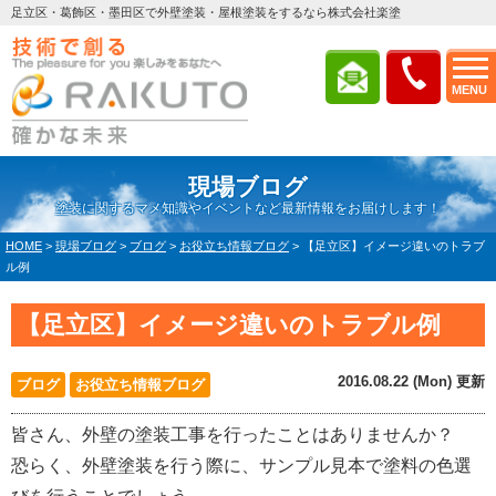
足立区・葛飾区・墨田区で外壁塗装・屋根塗装をするなら株式会社楽塗
MENU
現場ブログ
塗装に関するマメ知識やイベントなど最新情報をお届けします！
HOME
>
現場ブログ
>
ブログ
>
お役立ち情報ブログ
>
【足立区】イメージ違いのトラブ
ル例
【足立区】イメージ違いのトラブル例
2016.08.22 (Mon) 更新
ブログ
お役立ち情報ブログ
皆さん、外壁の塗装工事を行ったことはありませんか？
恐らく、外壁塗装を行う際に、サンプル見本で塗料の色選