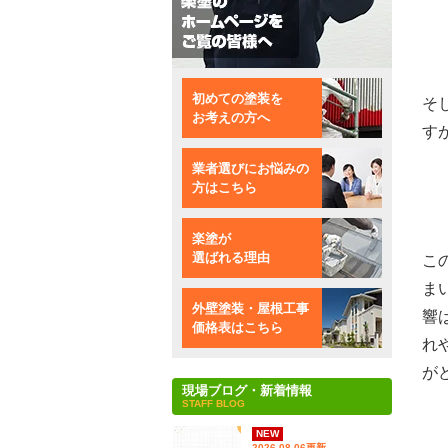
初めての塗装を
そ
お考えの方へ
す
業者選びにお悩みの
方はこちら
楽塗が
選ばれる理由
こ
ま
外壁塗装・屋根工事
響
価格表はこちら
れ
が
現場ブログ・新着情報
STAFF BLOG
NEW
2026.08.06更新