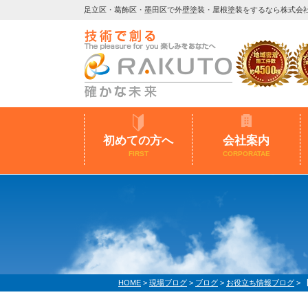
足立区・葛飾区・墨田区で外壁塗装・屋根塗装をするなら株式会
初めての方へ
会社案内
FIRST
CORPORATAE
HOME
>
現場ブログ
>
ブログ
>
お役立ち情報ブログ
>