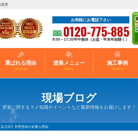
社楽塗
お気軽にお電話下さい
0120-775-885
9:00～17:30年中無休（お盆・年末年始除く）
選ばれる理由
塗装メニュー
施工事例
REASON
MENU
WORKS
現場ブログ
塗装に関するマメ知識やイベントなど最新情報をお届けします！
【足立区】外壁塗装が必要な理由