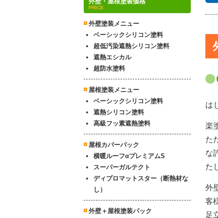
外壁・屋根塗装価格
PRICE
外壁塗装メニュー
ベーシックシリコン塗料
超低汚染遮熱シリコン塗料
遮熱エシカル
超防水塗料
屋根塗装メニュー
ベーシックシリコン塗料
は
遮熱シリコン塗料
高級フッ素遮熱塗料
楽
た
屋根カバーパック
な
横暖ルーフαプレミアムS
た
スーパーガルテクト
ディプロマットスター（断熱材な
外
し）
客
外壁＋屋根塗装パック
足