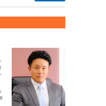
い
要
い
お
都