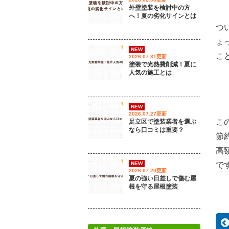
外壁塗装を検討中の方
へ！夏の劣化サインとは
つ
ょ
NEW
こ
2026.07.31更新
塗装で光熱費削減！夏に
人気の施工とは
NEW
2026.07.27更新
こ
足立区で塗装業者を選ぶ
なら口コミは重要？
節
高
で
NEW
2026.07.20更新
夏の強い日差しで傷む屋
根を守る屋根塗装