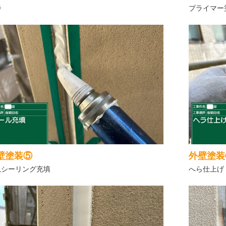
掃
プライマー
壁塗装⑤
外壁塗装
規シーリング充填
へら仕上げ