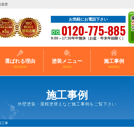
社楽塗
お気軽にお電話下さい
0120-775-885
9:00～17:30年中無休（お盆・年末年始除く）
選ばれる理由
塗装メニュー
施工事例
REASON
MENU
WORKS
施工事例
外壁塗装・屋根塗替えなど施工事例をご覧下さい
装工事