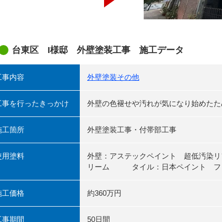
台東区 I様邸 外壁塗装工事 施工データ
工事内容
外壁塗装
その他
工事を行ったきっかけ
外壁の色褪せや汚れが気になり始めたた
施工箇所
外壁塗装工事・付帯部工事
使用塗料
外壁：アステックペイント 超低汚染リファ
リーム タイル：日本ペイント ファ
施工価格
約360万円
工事期間
50日間