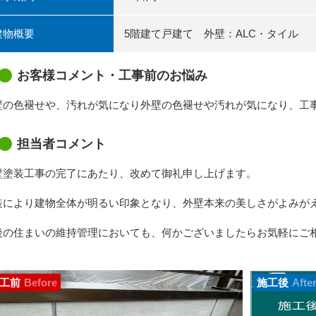
建物概要
5階建て戸建て 外壁：ALC・タイル
お客様コメント・工事前のお悩み
壁の色褪せや、汚れが気になり外壁の色褪せや汚れが気になり、工
担当者コメント
壁塗装工事の完了にあたり、改めて御礼申し上げます。
装により建物全体が明るい印象となり、外壁本来の美しさがよみが
後の住まいの維持管理においても、何かございましたらお気軽にご
工前
Before
施工後
Afte