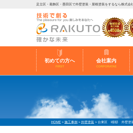
足立区・葛飾区・墨田区で外壁塗装・屋根塗装をするなら株式会
初めての方へ
会社案内
FIRST
CORPORATAE
HOME
>
施工事例
>
外壁塗装
>
台東区 I様邸 外壁塗