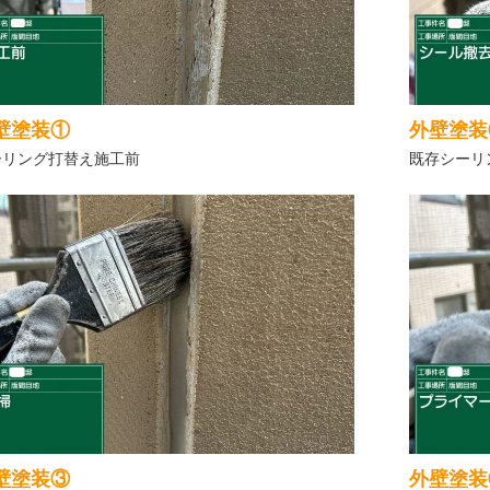
壁塗装①
外壁塗装
ーリング打替え施工前
既存シーリ
壁塗装③
外壁塗装