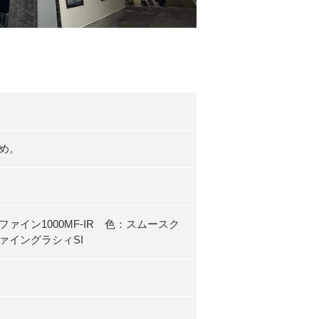
め。
イン1000MF-IR 色：スムースク
イングラシィSI