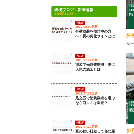
現場ブログ・新着情報
STAFF BLOG
NEW
2026.08.06更新
外壁塗装を検討中の方
外
へ！夏の劣化サインとは
シ
NEW
2026.07.31更新
塗装で光熱費削減！夏に
人気の施工とは
NEW
2026.07.27更新
足立区で塗装業者を選ぶ
なら口コミは重要？
NEW
2026.07.20更新
外
夏の強い日差しで傷む屋