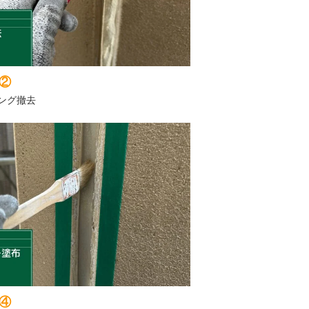
②
ング撤去
④