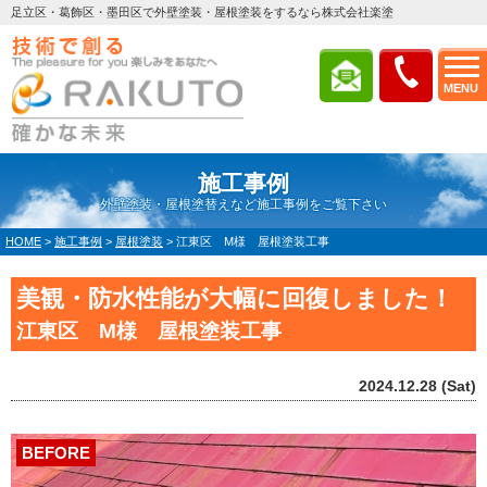
足立区・葛飾区・墨田区で外壁塗装・屋根塗装をするなら株式会社楽塗
MENU
施工事例
外壁塗装・屋根塗替えなど施工事例をご覧下さい
HOME
>
施工事例
>
屋根塗装
>
江東区 M様 屋根塗装工事
美観・防水性能が大幅に回復しました！
江東区 M様 屋根塗装工事
2024.12.28 (Sat)
BEFORE