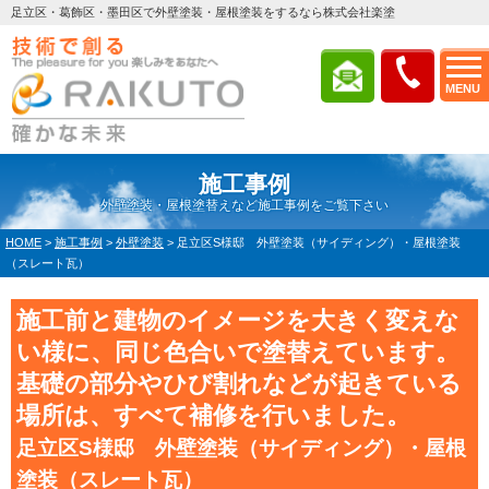
足立区・葛飾区・墨田区で外壁塗装・屋根塗装をするなら株式会社楽塗
MENU
施工事例
外壁塗装・屋根塗替えなど施工事例をご覧下さい
HOME
>
施工事例
>
外壁塗装
>
足立区S様邸 外壁塗装（サイディング）・屋根塗装
（スレート瓦）
施工前と建物のイメージを大きく変えな
い様に、同じ色合いで塗替えています。
基礎の部分やひび割れなどが起きている
場所は、すべて補修を行いました。
足立区S様邸 外壁塗装（サイディング）・屋根
塗装（スレート瓦）