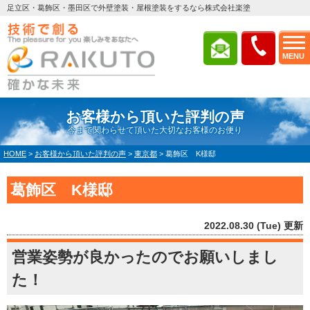
足立区・葛飾区・墨田区で外壁塗装・屋根塗装をするなら株式会社楽塗
MENU
お客様から頂いた評判の声
今まで関わらせて頂いた大切なお客様のお便り
HOME
>
お客様から頂いた評判の声
>
東京都
>
葛飾区 K様邸
葛飾区 K様邸
2022.08.30 (Tue) 更新
営業姿勢が良かったのでお願いしまし
た！