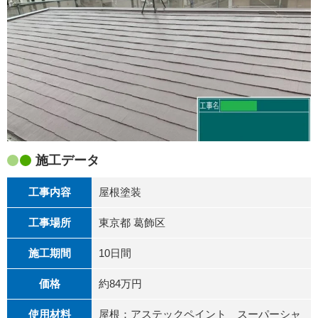
施工データ
工事内容
屋根塗装
工事場所
東京都 葛飾区
施工期間
10日間
価格
約84万円
使用材料
屋根：アステックペイント スーパーシャ