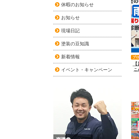
休暇のお知らせ
お知らせ
現場日記
塗装の豆知識
新着情報
ブ
【
イベント・キャンペーン
こ