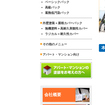
ベーシックパック
高級パック
遮熱低汚染パック
外壁塗装＋屋根カバーパック
無機塗料＋高耐久美観性カバー
ラジカル＋耐久性カバー
その他のメニュー
アパート・マンション向け
会社概要