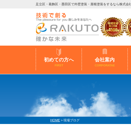
足立区・葛飾区・墨田区で外壁塗装・屋根塗装をするなら株式会
初めての方へ
会社案内
FIRST
CORPORATAE
HOME
>
現場ブログ