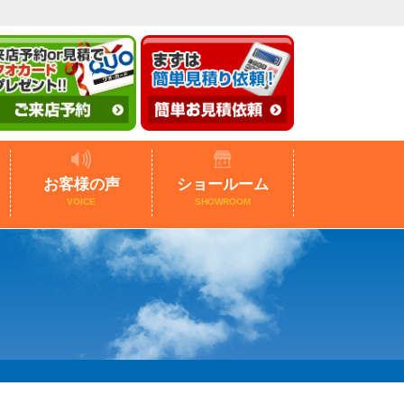
お客様の声
ショールーム
VOICE
SHOWROOM