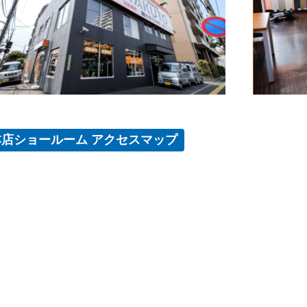
本店ショールーム アクセスマップ