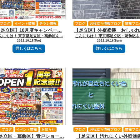
ブログ
イベント情報
チラシ情報
ブログ
お役立ち情報ブログ
情報ブロ
【足立区】10月度キャンペー…
【足立区】外壁塗装 おしゃれ
キャンペーン
イベント・キャンペーン
塗装の豆知識
んにちは！ 東京都足立区・葛飾区を…
こんにちは！ 東京都足立区・葛飾区を
2022.10.18(Tue)
2022.10.16(Sun)
詳しくはこちら
詳しくはこちら
ブログ
イベント情報
お知らせ
ブログ
お役立ち情報ブログ
情報ブロ
足立区・葛飾区】青戸ショー…
【足立区】汚れにくい外壁塗
イベント・キャンペーン
塗装の豆知識