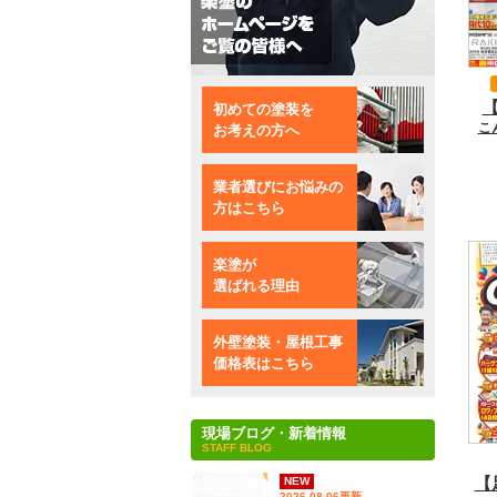
初めての塗装を
こ
お考えの方へ
業者選びにお悩みの
方はこちら
楽塗が
選ばれる理由
外壁塗装・屋根工事
価格表はこちら
現場ブログ・新着情報
STAFF BLOG
【
NEW
2026.08.06更新