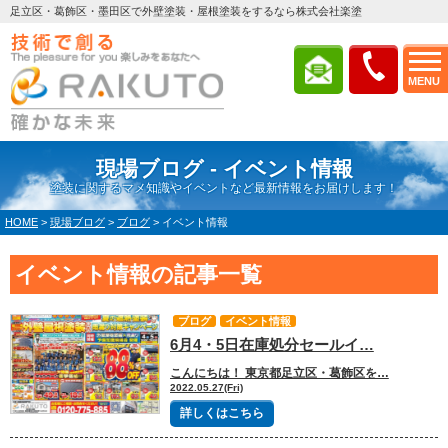
足立区・葛飾区・墨田区で外壁塗装・屋根塗装をするなら株式会社楽塗
MENU
現場ブログ - イベント情報
塗装に関するマメ知識やイベントなど最新情報をお届けします！
HOME
>
現場ブログ
>
ブログ
>
イベント情報
イベント情報の記事一覧
ブログ
イベント情報
6月4・5日在庫処分セールイ…
こんにちは！ 東京都足立区・葛飾区を…
2022.05.27(Fri)
詳しくはこちら