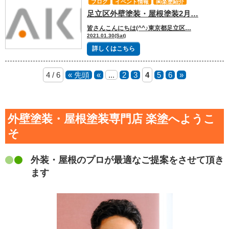
ブログ
イベント情報
㈱楽塗紹介
足立区外壁塗装・屋根塗装2月…
皆さんこんにちは(^^♪東京都足立区…
2021.01.30(Sat)
詳しくはこちら
4 / 6
« 先頭
«
...
2
3
4
5
6
»
外壁塗装・屋根塗装専門店 楽塗へようこ
そ
外装・屋根のプロが最適なご提案をさせて頂き
ます