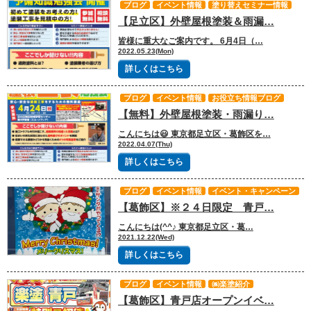
ブログ
イベント情報
塗り替えセミナー情報
【足立区】外壁屋根塗装＆雨漏…
皆様に重大なご案内です。 6月4日（…
2022.05.23(Mon)
詳しくはこちら
ブログ
イベント情報
お役立ち情報ブログ
【無料】外壁屋根塗装・雨漏り…
こんにちは😃 東京都足立区・葛飾区を…
2022.04.07(Thu)
詳しくはこちら
ブログ
イベント情報
イベント・キャンペーン
【葛飾区】※２４日限定 青戸…
こんにちは(^^♪ 東京都足立区・葛…
2021.12.22(Wed)
詳しくはこちら
ブログ
イベント情報
㈱楽塗紹介
【葛飾区】青戸店オープンイベ…