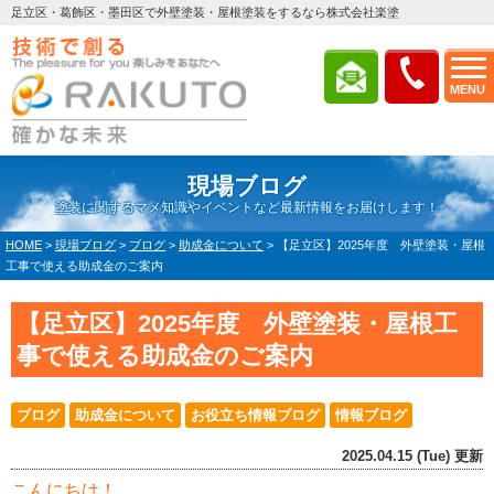
足立区・葛飾区・墨田区で外壁塗装・屋根塗装をするなら株式会社楽塗
MENU
現場ブログ
塗装に関するマメ知識やイベントなど最新情報をお届けします！
HOME
>
現場ブログ
>
ブログ
>
助成金について
>
【足立区】2025年度 外壁塗装・屋根
工事で使える助成金のご案内
【足立区】2025年度 外壁塗装・屋根工
事で使える助成金のご案内
ブログ
助成金について
お役立ち情報ブログ
情報ブログ
2025.04.15 (Tue) 更新
こんにちは！