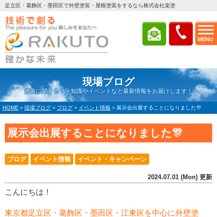
足立区・葛飾区・墨田区で外壁塗装・屋根塗装をするなら株式会社楽塗
MENU
現場ブログ
塗装に関するマメ知識やイベントなど最新情報をお届けします！
HOME
>
現場ブログ
>
ブログ
>
イベント情報
>
展示会出展することになりました🎊
展示会出展することになりました🎊
ブログ
イベント情報
イベント・キャンペーン
2024.07.01 (Mon) 更新
こんにちは！
東京都足立区・葛飾区・墨田区・江東区を中心に外壁塗