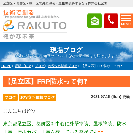
足立区・葛飾区・墨田区で外壁塗装・屋根塗装をするなら株式会社楽塗
MENU
現場ブログ
塗装に関するマメ知識やイベントなど最新情報をお届けします！
HOME
>
現場ブログ
>
ブログ
>
お役立ち情報ブログ
>
【足立区】FRP防水って何❓
【足立区】FRP防水って何❓
2021.07.18 (Sun) 更新
ブログ
お役立ち情報ブログ
こんにちは(^^♪
東京都足立区、葛飾区を中心に外壁塗装、屋根塗装、防水
工事、屋根カバー工事を行っている楽塗です
🙂