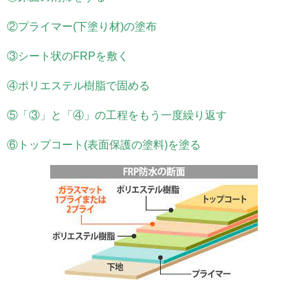
②プライマー(下塗り材)の塗布
③シート状のFRPを敷く
④ポリエステル樹脂で固める
⑤「③」と「④」の工程をもう一度繰り返す
⑥トップコート(表面保護の塗料)を塗る